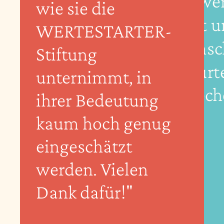
schwer
wie sie die
Gott u
WERTESTARTER-
Mensc
Stiftung
vorurte
unternimmt, in
sprech
ihrer Bedeutung
kaum hoch genug
eingeschätzt
werden. Vielen
Dank dafür!"