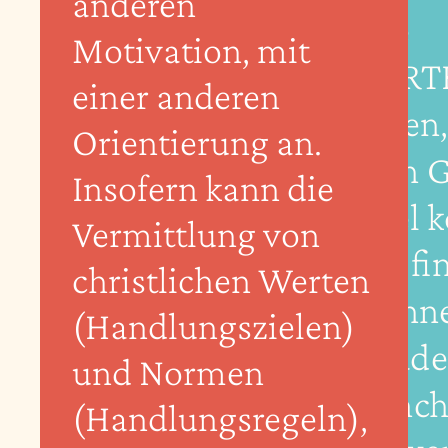
anderen
"Die
Motivation, mit
WERT
einer anderen
helfen
Orientierung an.
auch G
Insofern kann die
Spiel 
Vermittlung von
Das fi
christlichen Werten
spann
(Handlungszielen)
gerade
und Normen
manch
(Handlungsregeln),